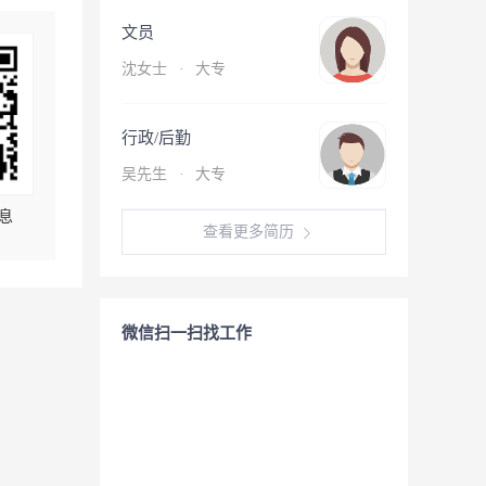
文员
沈女士
·
大专
行政/后勤
吴先生
·
大专
息
查看更多简历
微信扫一扫找工作