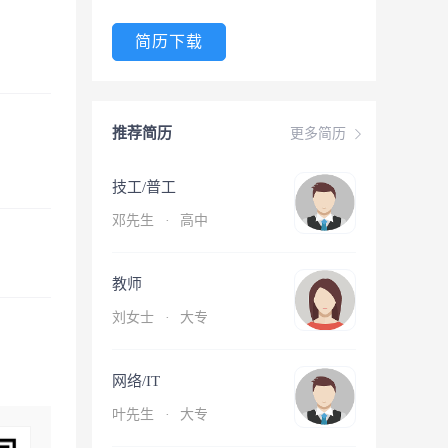
简历下载
推荐简历
更多简历
技工/普工
邓先生
·
高中
教师
刘女士
·
大专
网络/IT
叶先生
·
大专