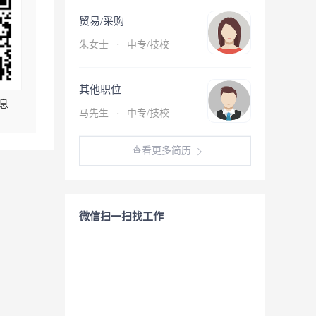
贸易/采购
朱女士
·
中专/技校
其他职位
息
马先生
·
中专/技校
查看更多简历
微信扫一扫找工作