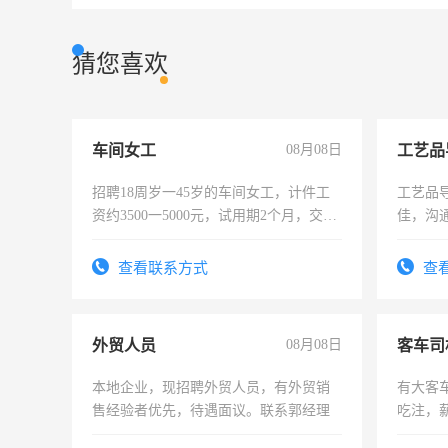
猜您喜欢
车间女工
08月08日
工艺品
招聘18周岁一45岁的车间女工，计件工
工艺品导
资约3500一5000元，试用期2个月，交五
佳，沟
险，有年薪假，年底福利
上进心
查看联系方式
查
外贸人员
08月08日
客车司
本地企业，现招聘外贸人员，有外贸销
有大客
售经验者优先，待遇面议。联系郭经理
吃注，