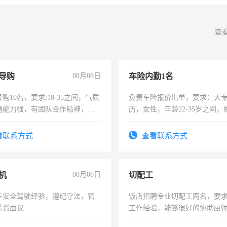
查
导购
08月08日
车险内勤1名
购10名，要求;18-35之间，气质
负责车险报价出单，要求：大
通能力强，有团队合作精神，有
历，女性，年龄22-35岁之间
，有工作经验者优先！
操作，工作态度认真，具有团
试用期1-3个月，转正后交纳五
看联系方式
查看联系方式
机
08月08日
切配工
车安全驾驶经验，遵纪守法，管
饭店招聘专业切配工两名，要
薪资面议
工作经验，能够很好的协助厨
作。包吃住，每月有公休，工资35