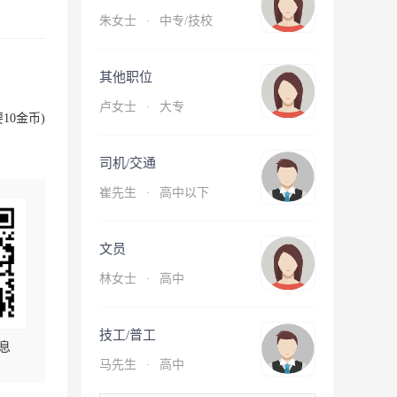
朱女士
·
中专/技校
其他职位
卢女士
·
大专
10金币)
司机/交通
崔先生
·
高中以下
文员
林女士
·
高中
技工/普工
息
马先生
·
高中