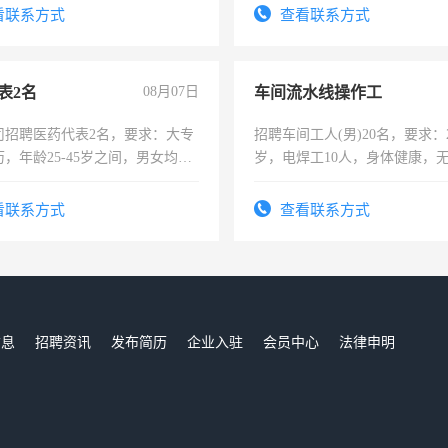
4500。
看联系方式
查看联系方式
表2名
08月07日
车间流水线操作工
司招聘医药代表2名，要求：大专
招聘车间工人(男)20名，要求：2
，年龄25-45岁之间，男女均
岁，电焊工10人，身体健康，
要具有营销经验，从事过医药代
好。薪资：4500-7000元，标
有医学资质的优先，底薪+绩效，
宿，免费发放劳保用品，两班
看联系方式
查看联系方式
。
25号准时发放工资，工作时间1
信息
招聘资讯
发布简历
企业入驻
会员中心
法律申明
们