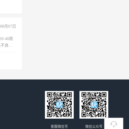
08月07日
0-40周
无不良嗜
准八人间住
倒，每月
0小时
客服微信号
微信公众号