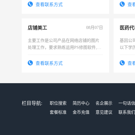
查看联系方式
查
店铺美工
08月07日
医药代
主要工作是公司产品在网络店铺的图片
基因公
处理工作，要求熟练运用PS修图软件,工
以下学历
作时间每天8小时，待遇优厚。
可，需
表或者
查看联系方式
查
交五险
栏目导航:
职位搜索
简历中心
名企展示
一句话
套餐标准
金币充值
意见建议
联系我