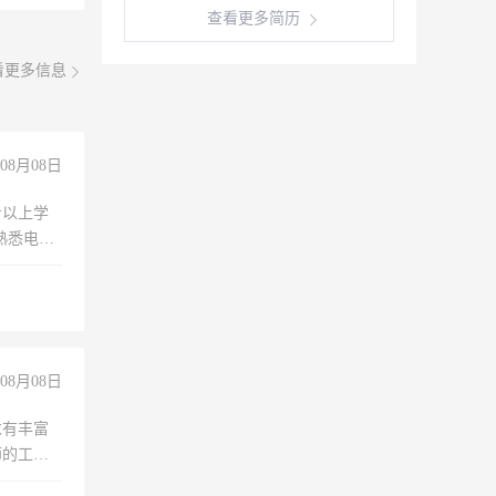
查看更多简历
看更多信息
08月08日
专以上学
，熟悉电脑
队精神，
险，
08月08日
求有丰富
师的工
00-